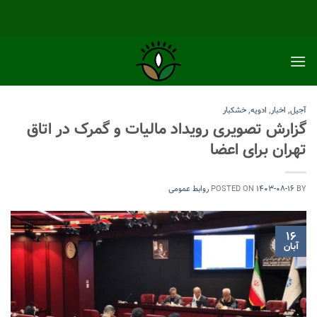
Ski
t
conten
آجیل
,
اخبار
,
ادویه
,
خشکبار
گزارش تصویری رویداد مالیات و گمرک در اتاق
تهران برای اعضا
BY
۱۴۰۳-۰۸-۱۶
POSTED ON
روابط عمومی
۱۶
آبان